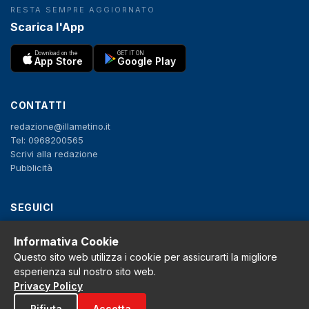
RESTA SEMPRE AGGIORNATO
Scarica l'App
Download on the
GET IT ON
App Store
Google Play
CONTATTI
redazione@illametino.it
Tel: 0968200565
Scrivi alla redazione
Pubblicità
SEGUICI
f
X
IG
YT
Informativa Cookie
Questo sito web utilizza i cookie per assicurarti la migliore
Privacy Policy
esperienza sul nostro sito web.
Cookie Policy
Privacy Policy
Note legali
La Redazione
Rifiuta
Accetta