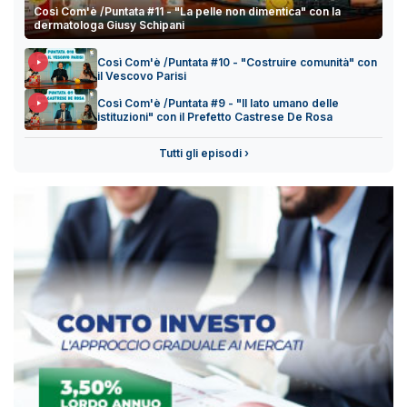
Così Com'è /Puntata #11 - "La pelle non dimentica" con la
dermatologa Giusy Schipani
Così Com'è /Puntata #10 - "Costruire comunità" con
il Vescovo Parisi
Così Com'è /Puntata #9 - "Il lato umano delle
istituzioni" con il Prefetto Castrese De Rosa
Tutti gli episodi ›