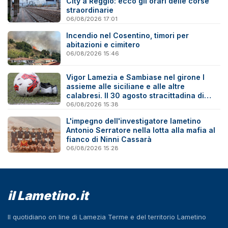
City a Reggio: ecco gli orari delle corse
straordinarie
06/08/2026 17:01
Incendio nel Cosentino, timori per
abitazioni e cimitero
06/08/2026 15:46
Vigor Lamezia e Sambiase nel girone I
assieme alle siciliane e alle altre
calabresi. Il 30 agosto stracittadina di
Coppa Italia
06/08/2026 15:38
L'impegno dell'investigatore lametino
Antonio Serratore nella lotta alla mafia al
fianco di Ninni Cassarà
06/08/2026 15:28
il Lametino.it
Il quotidiano on line di Lamezia Terme e del territorio Lametino