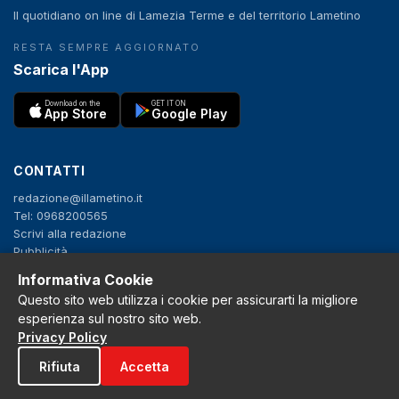
Il quotidiano on line di Lamezia Terme e del territorio Lametino
RESTA SEMPRE AGGIORNATO
Scarica l'App
Download on the
GET IT ON
App Store
Google Play
CONTATTI
redazione@illametino.it
Tel: 0968200565
Scrivi alla redazione
Pubblicità
Informativa Cookie
Questo sito web utilizza i cookie per assicurarti la migliore
SEGUICI
esperienza sul nostro sito web.
f
X
IG
YT
Privacy Policy
Rifiuta
Accetta
Privacy Policy
Cookie Policy