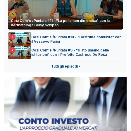
Così Com'è /Puntata #11 - "La pelle non dimentica" con la
dermatologa Giusy Schipani
Così Com'è /Puntata #10 - "Costruire comunità" con
il Vescovo Parisi
Così Com'è /Puntata #9 - "Il lato umano delle
istituzioni" con il Prefetto Castrese De Rosa
Tutti gli episodi ›