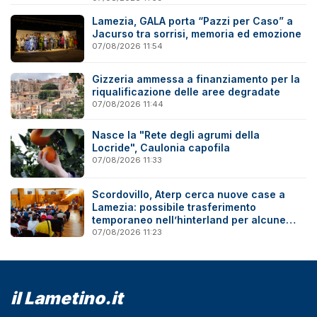
Lamezia, GALA porta “Pazzi per Caso” a
Jacurso tra sorrisi, memoria ed emozione
07/08/2026 11:54
Gizzeria ammessa a finanziamento per la
riqualificazione delle aree degradate
07/08/2026 11:44
Nasce la "Rete degli agrumi della
Locride", Caulonia capofila
07/08/2026 11:33
Scordovillo, Aterp cerca nuove case a
Lamezia: possibile trasferimento
temporaneo nell’hinterland per alcune
famiglie
07/08/2026 11:23
il Lametino.it