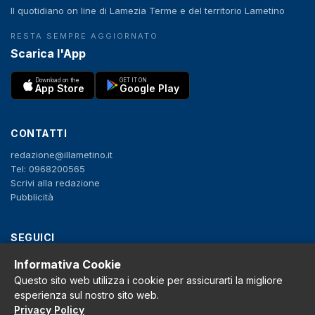
Il quotidiano on line di Lamezia Terme e del territorio Lametino
RESTA SEMPRE AGGIORNATO
Scarica l'App
Download on the
GET IT ON
App Store
Google Play
CONTATTI
redazione@illametino.it
Tel: 0968200565
Scrivi alla redazione
Pubblicità
SEGUICI
Informativa Cookie
f
X
IG
YT
Questo sito web utilizza i cookie per assicurarti la migliore
Privacy Policy
esperienza sul nostro sito web.
Cookie Policy
Privacy Policy