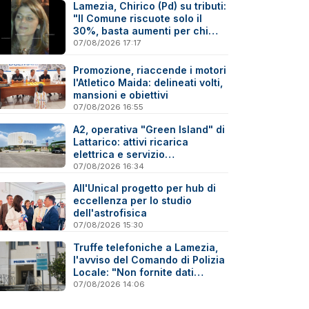
Lamezia, Chirico (Pd) su tributi:
"Il Comune riscuote solo il
30%, basta aumenti per chi
paga"
07/08/2026 17:17
Promozione, riaccende i motori
l'Atletico Maida: delineati volti,
mansioni e obiettivi
07/08/2026 16:55
A2, operativa "Green Island" di
Lattarico: attivi ricarica
elettrica e servizio
sperimentale di soccorso
07/08/2026 16:34
sanitario
All'Unical progetto per hub di
eccellenza per lo studio
dell'astrofisica
07/08/2026 15:30
Truffe telefoniche a Lamezia,
l'avviso del Comando di Polizia
Locale: "Non fornite dati
personali"
07/08/2026 14:06