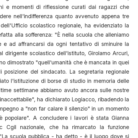
hi e momenti di riflessione curati dai ragazzi che
adere nell'indifferenza quanto avvenuto appena tre
dell'Ufficio scolastico regionale, ha evidenziato la
fatta alla sofferenza: "È nella scuola che alleniamo
 e ad affrancarsi da ogni tentativo di sminuire la
dirigente scolastico dell'istituto, Girolamo Arcuri,
ano dimostrato "quell'umanità che è mancata in quei
 di posizione del sindacato. La segretaria regionale
to l'istituzione di borse di studio in memoria delle
 ultime settimane abbiamo avuto ancora sulle nostre
È inaccettabile", ha dichiarato Logiacco, ribadendo la
l'impegno a "non far calare il silenzio" in un momento
 è popolare". A concludere i lavori è stata Gianna
lc Cgil nazionale, che ha rimarcato la funzione
 "La scuola pubblica - ha detto - è il luogo dove si