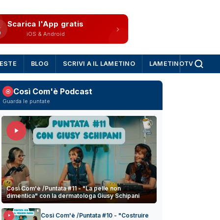
Scarica l'App gratis
iOS & Android
IESTE
BLOG
SCRIVI A IL LAMETINO
LAMETINOTV
Così Com'è Podcast
Guarda le puntate
Così Com'è /Puntata #11 - "La pelle non
dimentica" con la dermatologa Giusy Schipani
Così Com'è /Puntata #10 - "Costruire