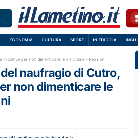
A
ECONOMIA
CULTURA
SPORT
IN EDICOLA
INCH
e iniziative per non dimenticare le 94 vittime - Reazioni
del naufragio di Cutro,
 per non dimenticare le
ni
cegli il Lametino come fonte preferita