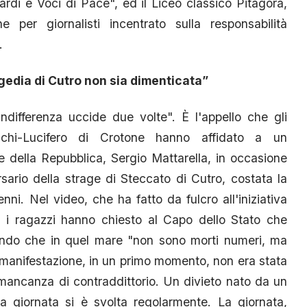
rdi e Voci di Pace", ed il Liceo classico Pitagora,
per giornalisti incentrato sulla responsabilità
.
gedia di Cutro non sia dimenticata”
indifferenza uccide due volte". È l'appello che gli
lacchi-Lucifero di Crotone hanno affidato a un
e della Repubblica, Sergio Mattarella, in occasione
rsario della strage di Steccato di Cutro, costata la
ni. Nel video, che ha fatto da fulcro all'iniziativa
e, i ragazzi hanno chiesto al Capo dello Stato che
ando che in quel mare "non sono morti numeri, ma
 La manifestazione, in un primo momento, non era stata
 mancanza di contraddittorio. Un divieto nato da un
a giornata si è svolta regolarmente. La giornata,