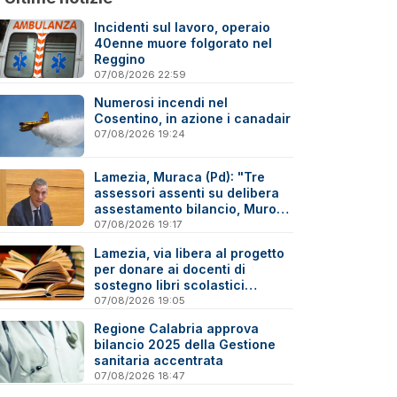
Incidenti sul lavoro, operaio
40enne muore folgorato nel
Reggino
07/08/2026 22:59
Numerosi incendi nel
Cosentino, in azione i canadair
07/08/2026 19:24
Lamezia, Muraca (Pd): "Tre
assessori assenti su delibera
assestamento bilancio, Murone
in difficoltà"
07/08/2026 19:17
Lamezia, via libera al progetto
per donare ai docenti di
sostegno libri scolastici
destinati al macero
07/08/2026 19:05
Regione Calabria approva
bilancio 2025 della Gestione
sanitaria accentrata
07/08/2026 18:47