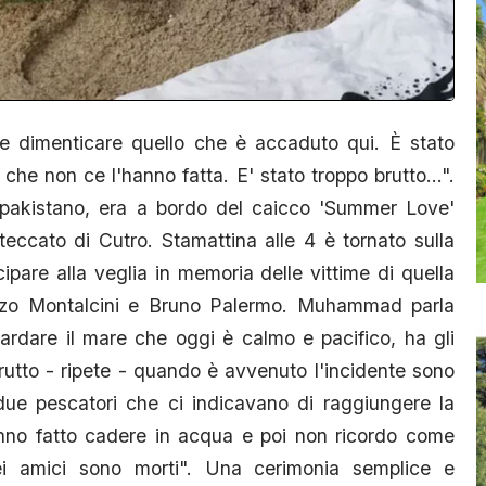
le dimenticare quello che è accaduto qui. È stato
che non ce l'hanno fatta. E' stato troppo brutto...".
akistano, era a bordo del caicco 'Summer Love'
eccato di Cutro. Stamattina alle 4 è tornato sulla
ipare alla veglia in memoria delle vittime di quella
enzo Montalcini e Bruno Palermo. Muhammad parla
uardare il mare che oggi è calmo e pacifico, ha gli
rutto - ripete - quando è avvenuto l'incidente sono
 due pescatori che ci indicavano di raggiungere la
anno fatto cadere in acqua e poi non ricordo come
ei amici sono morti". Una cerimonia semplice e