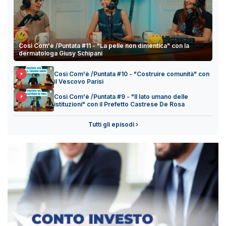
Così Com'è /Puntata #11 - "La pelle non dimentica" con la
dermatologa Giusy Schipani
Così Com'è /Puntata #10 - "Costruire comunità" con
il Vescovo Parisi
Così Com'è /Puntata #9 - "Il lato umano delle
istituzioni" con il Prefetto Castrese De Rosa
Tutti gli episodi ›