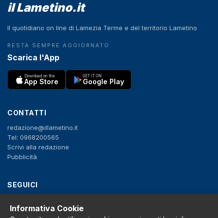
il Lametino.it
Il quotidiano on line di Lamezia Terme e del territorio Lametino
RESTA SEMPRE AGGIORNATO
Scarica l'App
Download on the
GET IT ON
App Store
Google Play
CONTATTI
redazione@illametino.it
Tel: 0968200565
Scrivi alla redazione
Pubblicità
SEGUICI
f
X
IG
YT
Informativa Cookie