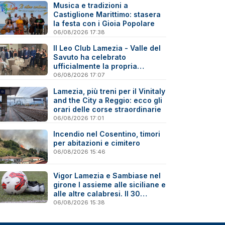
Musica e tradizioni a
Castiglione Marittimo: stasera
la festa con i Gioia Popolare
06/08/2026 17:38
Il Leo Club Lamezia - Valle del
Savuto ha celebrato
ufficialmente la propria
riattivazione
06/08/2026 17:07
Lamezia, più treni per il Vinitaly
and the City a Reggio: ecco gli
orari delle corse straordinarie
06/08/2026 17:01
Incendio nel Cosentino, timori
per abitazioni e cimitero
06/08/2026 15:46
Vigor Lamezia e Sambiase nel
girone I assieme alle siciliane e
alle altre calabresi. Il 30
agosto stracittadina di Coppa
06/08/2026 15:38
Italia