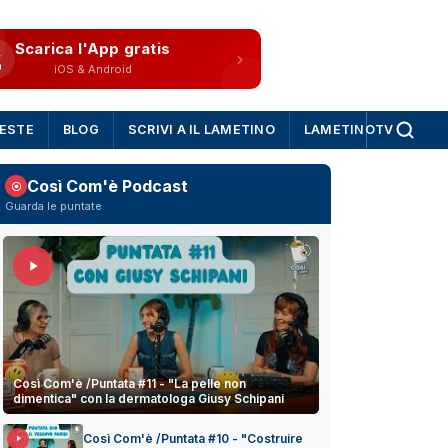
Scarica l'App gratis
iOS & Android
IESTE
BLOG
SCRIVI A IL LAMETINO
LAMETINOTV
Così Com'è Podcast
Guarda le puntate
Così Com'è /Puntata #11 - "La pelle non
dimentica" con la dermatologa Giusy Schipani
Così Com'è /Puntata #10 - "Costruire