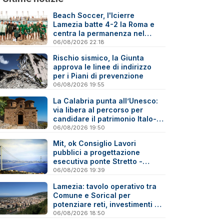
Beach Soccer, l'Icierre
Lamezia batte 4-2 la Roma e
centra la permanenza nel
massimo torneo nazionale
06/08/2026 22:18
Rischio sismico, la Giunta
approva le linee di indirizzo
per i Piani di prevenzione
06/08/2026 19:55
La Calabria punta all’Unesco:
via libera al percorso per
candidare il patrimonio Italo-
Greco medievale
06/08/2026 19:50
Mit, ok Consiglio Lavori
pubblici a progettazione
esecutiva ponte Stretto -
Reazioni
06/08/2026 19:39
Lamezia: tavolo operativo tra
Comune e Sorical per
potenziare reti, investimenti e
manutenzione
06/08/2026 18:50