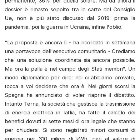
permanente, 36% per quella solare. Ma da allora il
dossier è rimasto sepolto tra le carte del Consiglio
Ue, non è più stato discusso dal 2019: prima la
pandemia, poi la guerra in Ucraina, infine l'oblio.
"La proposta è ancora lì - ha ricordato in settimana
una portavoce dell'esecutivo comunitario - Crediamo
che una soluzione coordinata sia ancora possibile.
Ma ora la palla è nel campo degli Stati membri". Un
modo diplomatico per dire: noi ci abbiamo provato,
tocca a voi decidere che ora è. Nei giorni scorsi la
Spagna ha annunciato di voler riaprire il dibattito.
Intanto Terna, la società che gestisce la trasmissione
di energia elettrica in Iatlia, ha fatto il calcolo dei
benefici dovuti ai sette mesi di ora legale che stanno
per chiudersi. Si sono registrati minori consumi di
energia per 310 milioni di kWh, pari al valore di