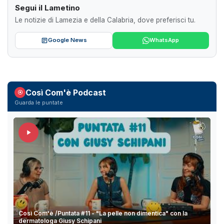
Segui il Lametino
Le notizie di Lamezia e della Calabria, dove preferisci tu.
Google News
WhatsApp
Così Com'è Podcast
Guarda le puntate
Così Com'è /Puntata #11 - "La pelle non dimentica" con la
dermatologa Giusy Schipani