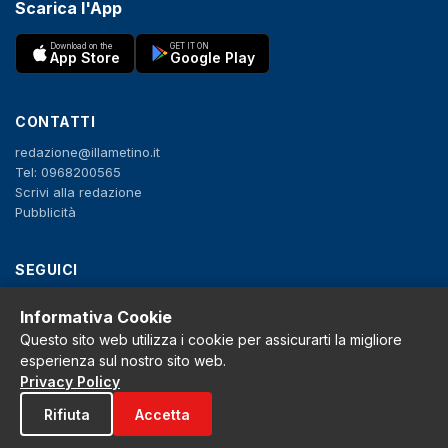
Scarica l'App
Download on the
GET IT ON
App Store
Google Play
CONTATTI
redazione@illametino.it
Tel: 0968200565
Scrivi alla redazione
Pubblicità
SEGUICI
f
X
IG
YT
Informativa Cookie
Questo sito web utilizza i cookie per assicurarti la migliore
Privacy Policy
esperienza sul nostro sito web.
Cookie Policy
Privacy Policy
Note legali
La Redazione
Rifiuta
Accetta