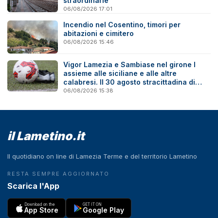
straordinarie
06/08/2026 17:01
Incendio nel Cosentino, timori per
abitazioni e cimitero
06/08/2026 15:46
Vigor Lamezia e Sambiase nel girone I
assieme alle siciliane e alle altre
calabresi. Il 30 agosto stracittadina di
Coppa Italia
06/08/2026 15:38
il Lametino.it
Il quotidiano on line di Lamezia Terme e del territorio Lametino
RESTA SEMPRE AGGIORNATO
Scarica l'App
Download on the
GET IT ON
App Store
Google Play