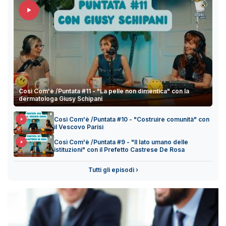
Così Com'è /Puntata #11 - "La pelle non dimentica" con la
dermatologa Giusy Schipani
Così Com'è /Puntata #10 - "Costruire comunità" con
il Vescovo Parisi
Così Com'è /Puntata #9 - "Il lato umano delle
istituzioni" con il Prefetto Castrese De Rosa
Tutti gli episodi ›