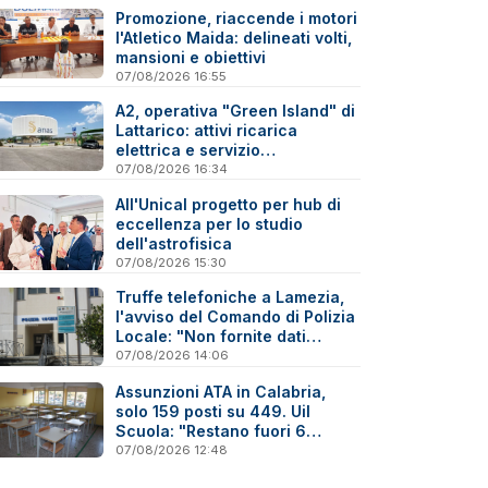
Promozione, riaccende i motori
l'Atletico Maida: delineati volti,
mansioni e obiettivi
07/08/2026 16:55
A2, operativa "Green Island" di
Lattarico: attivi ricarica
elettrica e servizio
sperimentale di soccorso
07/08/2026 16:34
sanitario
All'Unical progetto per hub di
eccellenza per lo studio
dell'astrofisica
07/08/2026 15:30
Truffe telefoniche a Lamezia,
l'avviso del Comando di Polizia
Locale: "Non fornite dati
personali"
07/08/2026 14:06
Assunzioni ATA in Calabria,
solo 159 posti su 449. Uil
Scuola: "Restano fuori 6
precari su 10"
07/08/2026 12:48