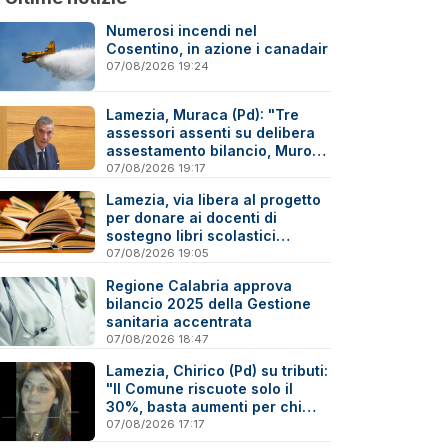
Numerosi incendi nel
Cosentino, in azione i canadair
07/08/2026 19:24
Lamezia, Muraca (Pd): "Tre
assessori assenti su delibera
assestamento bilancio, Murone
in difficoltà"
07/08/2026 19:17
Lamezia, via libera al progetto
per donare ai docenti di
sostegno libri scolastici
destinati al macero
07/08/2026 19:05
Regione Calabria approva
bilancio 2025 della Gestione
sanitaria accentrata
07/08/2026 18:47
Lamezia, Chirico (Pd) su tributi:
"Il Comune riscuote solo il
30%, basta aumenti per chi
paga"
07/08/2026 17:17