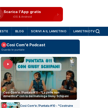
Scarica l'App gratis
iOS & Android
IESTE
BLOG
SCRIVI A IL LAMETINO
LAMETINOTV
Così Com'è Podcast
Guarda le puntate
Così Com'è /Puntata #11 - "La pelle non
dimentica" con la dermatologa Giusy Schipani
Così Com'è /Puntata #10 - "Costruire