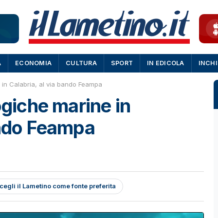
A
ECONOMIA
CULTURA
SPORT
IN EDICOLA
INCH
e in Calabria, al via bando Feampa
ogiche marine in
ando Feampa
cegli il Lametino come fonte preferita