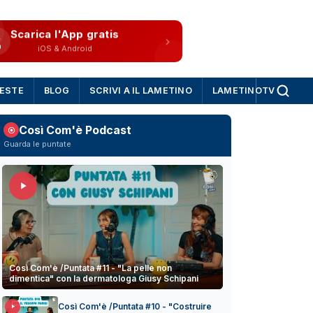
Scarica l'App gratis
iOS & Android
IESTE
BLOG
SCRIVI A IL LAMETINO
LAMETINOTV
Così Com'è Podcast
Guarda le puntate
Così Com'è /Puntata #11 - "La pelle non
dimentica" con la dermatologa Giusy Schipani
Così Com'è /Puntata #10 - "Costruire