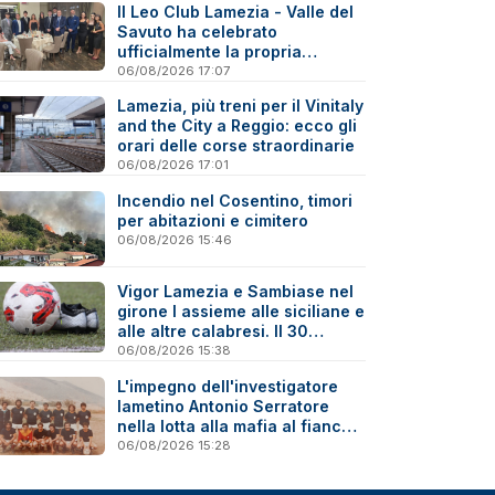
Il Leo Club Lamezia - Valle del
Savuto ha celebrato
ufficialmente la propria
riattivazione
06/08/2026 17:07
Lamezia, più treni per il Vinitaly
and the City a Reggio: ecco gli
orari delle corse straordinarie
06/08/2026 17:01
Incendio nel Cosentino, timori
per abitazioni e cimitero
06/08/2026 15:46
Vigor Lamezia e Sambiase nel
girone I assieme alle siciliane e
alle altre calabresi. Il 30
agosto stracittadina di Coppa
06/08/2026 15:38
Italia
L'impegno dell'investigatore
lametino Antonio Serratore
nella lotta alla mafia al fianco
di Ninni Cassarà
06/08/2026 15:28