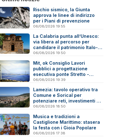
Rischio sismico, la Giunta
approva le linee di indirizzo
per i Piani di prevenzione
06/08/2026 19:55
La Calabria punta all’Unesco:
via libera al percorso per
candidare il patrimonio Italo-
Greco medievale
06/08/2026 19:50
Mit, ok Consiglio Lavori
pubblici a progettazione
esecutiva ponte Stretto -
Reazioni
06/08/2026 19:39
Lamezia: tavolo operativo tra
Comune e Sorical per
potenziare reti, investimenti e
manutenzione
06/08/2026 18:50
Musica e tradizioni a
Castiglione Marittimo: stasera
la festa con i Gioia Popolare
06/08/2026 17:38