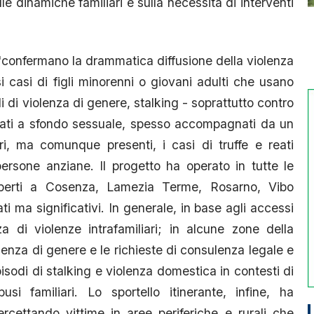
e dinamiche familiari e sulla necessità di interventi
 "confermano la drammatica diffusione della violenza
 casi di figli minorenni o giovani adulti che usano
i di violenza di genere, stalking - soprattutto contro
eati a sfondo sessuale, spesso accompagnati da un
ri, ma comunque presenti, i casi di truffe e reati
 persone anziane. Il progetto ha operato in tutte le
 aperti a Cosenza, Lamezia Terme, Rosarno, Vibo
ati ma significativi. In generale, in base agli accessi
a di violenze intrafamiliari; in alcune zone della
olenza di genere e le richieste di consulenza legale e
episodi di stalking e violenza domestica in contesti di
si familiari. Lo sportello itinerante, infine, ha
ercettando vittime in aree periferiche e rurali che