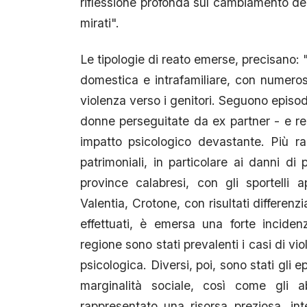
riflessione profonda sul cambiamento dell
mirati".
Le tipologie di reato emerse, precisano:
domestica e intrafamiliare, con numerosi
violenza verso i genitori. Seguono episod
donne perseguitate da ex partner - e r
impatto psicologico devastante. Più ra
patrimoniali, in particolare ai danni di
province calabresi, con gli sportelli
Valentia, Crotone, con risultati differenzi
effettuati, è emersa una forte incidenz
regione sono stati prevalenti i casi di vi
psicologica. Diversi, poi, sono stati gli 
marginalità sociale, così come gli abu
rappresentato una risorsa preziosa, int