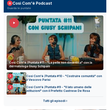
Così Com'è Podcast
Guarda le puntate
Così Com'è /Puntata #11 - "La pelle non dimentica" con la
dermatologa Giusy Schipani
Così Com'è /Puntata #10 - "Costruire comunità" con
il Vescovo Parisi
Così Com'è /Puntata #9 - "Il lato umano delle
istituzioni" con il Prefetto Castrese De Rosa
Tutti gli episodi ›