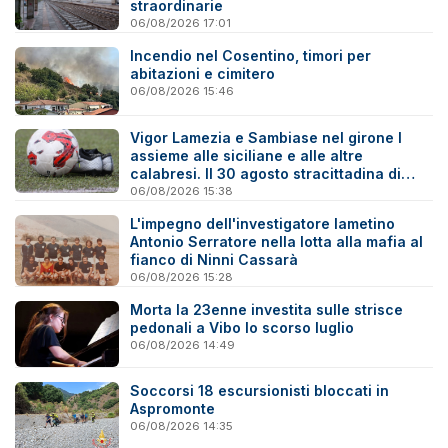
straordinarie
06/08/2026 17:01
Incendio nel Cosentino, timori per
abitazioni e cimitero
06/08/2026 15:46
Vigor Lamezia e Sambiase nel girone I
assieme alle siciliane e alle altre
calabresi. Il 30 agosto stracittadina di
Coppa Italia
06/08/2026 15:38
L'impegno dell'investigatore lametino
Antonio Serratore nella lotta alla mafia al
fianco di Ninni Cassarà
06/08/2026 15:28
Morta la 23enne investita sulle strisce
pedonali a Vibo lo scorso luglio
06/08/2026 14:49
Soccorsi 18 escursionisti bloccati in
Aspromonte
06/08/2026 14:35