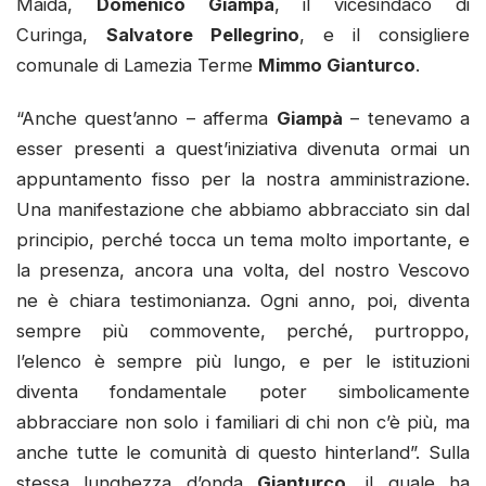
Maida,
Domenico Giampà
, il vicesindaco di
Curinga,
Salvatore Pellegrino
, e il consigliere
comunale di Lamezia Terme
Mimmo Gianturco
.
“Anche quest’anno – afferma
Giampà
– tenevamo a
esser presenti a quest’iniziativa divenuta ormai un
appuntamento fisso per la nostra amministrazione.
Una manifestazione che abbiamo abbracciato sin dal
principio, perché tocca un tema molto importante, e
la presenza, ancora una volta, del nostro Vescovo
ne è chiara testimonianza. Ogni anno, poi, diventa
sempre più commovente, perché, purtroppo,
l’elenco è sempre più lungo, e per le istituzioni
diventa fondamentale poter simbolicamente
abbracciare non solo i familiari di chi non c’è più, ma
anche tutte le comunità di questo hinterland”. Sulla
stessa lunghezza d’onda
Gianturco
, il quale ha