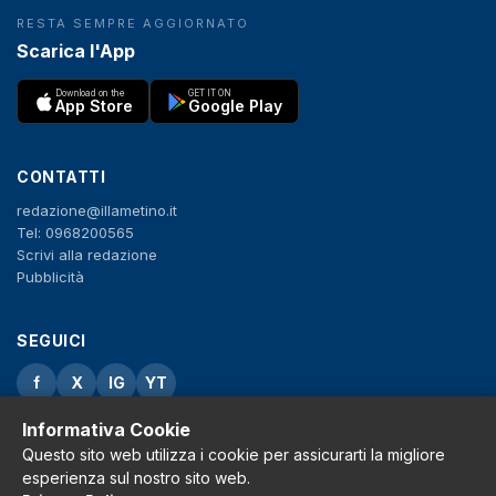
RESTA SEMPRE AGGIORNATO
Scarica l'App
Download on the
GET IT ON
App Store
Google Play
CONTATTI
redazione@illametino.it
Tel: 0968200565
Scrivi alla redazione
Pubblicità
SEGUICI
f
X
IG
YT
Informativa Cookie
Privacy Policy
Cookie Policy
Questo sito web utilizza i cookie per assicurarti la migliore
Note legali
esperienza sul nostro sito web.