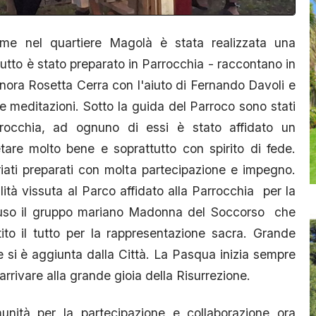
e nel quartiere Magolà è stata realizzata una
Tutto è stato preparato in Parrocchia - raccontano in
gnora Rosetta Cerra con l'aiuto di Fernando Davoli e
le meditazioni. Sotto la guida del Parroco sono stati
parrocchia, ad ognuno di essi è stato affidato un
are molto bene e soprattutto con spirito di fede.
iati preparati con molta partecipazione e impegno.
ità vissuta al Parco affidato alla Parrocchia per la
fuso il gruppo mariano Madonna del Soccorso che
ito il tutto per la rappresentazione sacra. Grande
 si è aggiunta dalla Città. La Pasqua inizia sempre
arrivare alla grande gioia della Risurrezione.
nità per la partecipazione e collaborazione ora