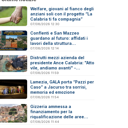
Welfare, giovani al fianco degli
anziani soli con il progetto “La
Calabria ti fa compagnia”
07/08/2026 12:30
Conflenti e San Mazzeo
guardano al futuro: affidati i
lavori della struttura
polifunzionale
07/08/2026 12:14
Distrutti mezzi azienda del
presidente Ance Calabria: "Atto
vile, andiamo avanti" -
Reazioni
07/08/2026 11:59
Lamezia, GALA porta “Pazzi per
Caso” a Jacurso tra sorrisi,
memoria ed emozione
07/08/2026 11:54
Gizzeria ammessa a
finanziamento per la
riqualificazione delle aree
degradate
07/08/2026 11:44