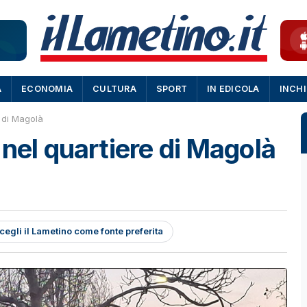
A
ECONOMIA
CULTURA
SPORT
IN EDICOLA
INCH
 di Magolà
 nel quartiere di Magolà
cegli il Lametino come fonte preferita