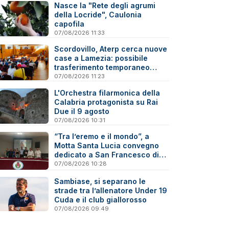
Nasce la "Rete degli agrumi
della Locride", Caulonia
capofila
07/08/2026 11:33
Scordovillo, Aterp cerca nuove
case a Lamezia: possibile
trasferimento temporaneo
nell’hinterland per alcune
07/08/2026 11:23
famiglie
L'Orchestra filarmonica della
Calabria protagonista su Rai
Due il 9 agosto
07/08/2026 10:31
“Tra l’eremo e il mondo”, a
Motta Santa Lucia convegno
dedicato a San Francesco di
Paola
07/08/2026 10:28
Sambiase, si separano le
strade tra l’allenatore Under 19
Cuda e il club giallorosso
07/08/2026 09:49