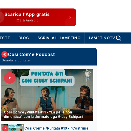
Scarica l'App gratis
iOS & Android
IESTE
BLOG
SCRIVI A IL LAMETINO
LAMETINOTV
Così Com'è Podcast
Guarda le puntate
Così Com'è /Puntata #11 - "La pelle non
dimentica" con la dermatologa Giusy Schipani
Così Com'è /Puntata #10 - "Costruire