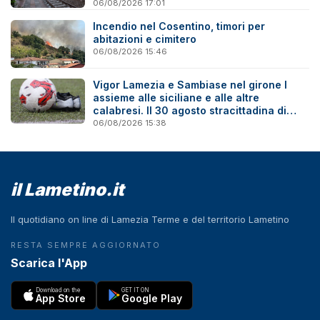
06/08/2026 17:01
Incendio nel Cosentino, timori per
abitazioni e cimitero
06/08/2026 15:46
Vigor Lamezia e Sambiase nel girone I
assieme alle siciliane e alle altre
calabresi. Il 30 agosto stracittadina di
Coppa Italia
06/08/2026 15:38
il Lametino.it
Il quotidiano on line di Lamezia Terme e del territorio Lametino
RESTA SEMPRE AGGIORNATO
Scarica l'App
Download on the
GET IT ON
App Store
Google Play