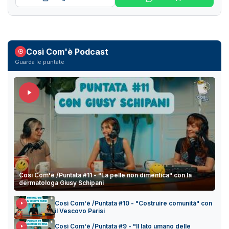
Così Com'è Podcast
Guarda le puntate
Così Com'è /Puntata #11 - "La pelle non dimentica" con la
dermatologa Giusy Schipani
Così Com'è /Puntata #10 - "Costruire comunità" con
il Vescovo Parisi
Così Com'è /Puntata #9 - "Il lato umano delle