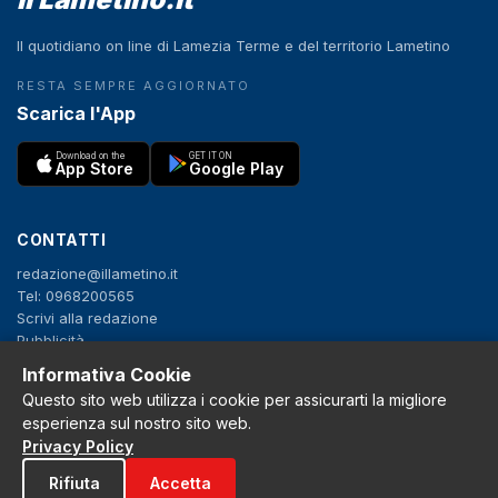
Il quotidiano on line di Lamezia Terme e del territorio Lametino
RESTA SEMPRE AGGIORNATO
Scarica l'App
Download on the
GET IT ON
App Store
Google Play
CONTATTI
redazione@illametino.it
Tel: 0968200565
Scrivi alla redazione
Pubblicità
Informativa Cookie
Questo sito web utilizza i cookie per assicurarti la migliore
SEGUICI
esperienza sul nostro sito web.
f
X
IG
YT
Privacy Policy
Rifiuta
Accetta
Privacy Policy