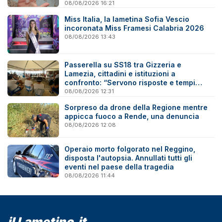
08/08/2026 16:21
Miss Italia, la lametina Sofia Vescio
incoronata Miss Framesi Calabria 2026
08/08/2026 13:43
Passerella su SS18 tra Gizzeria e
Lamezia, cittadini e istituzioni a
confronto: “Servono risposte e tempi
certi”
08/08/2026 12:31
Sorpreso da drone della Regione mentre
appicca fuoco a Rende, una denuncia
08/08/2026 12:08
Operaio morto folgorato nel Reggino,
disposta l'autopsia. Annullati tutti gli
eventi nel paese della tragedia
08/08/2026 11:44
il Lametino.it