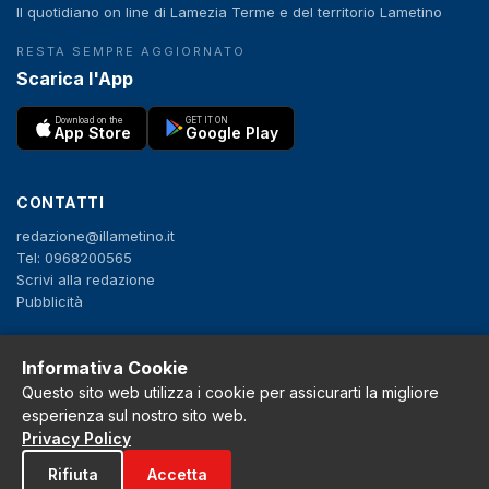
Il quotidiano on line di Lamezia Terme e del territorio Lametino
RESTA SEMPRE AGGIORNATO
Scarica l'App
Download on the
GET IT ON
App Store
Google Play
CONTATTI
redazione@illametino.it
Tel: 0968200565
Scrivi alla redazione
Pubblicità
SEGUICI
Informativa Cookie
Questo sito web utilizza i cookie per assicurarti la migliore
f
X
IG
YT
esperienza sul nostro sito web.
Privacy Policy
Privacy Policy
Rifiuta
Accetta
Cookie Policy