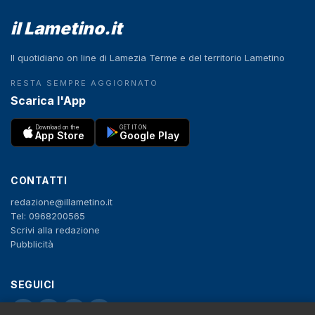
il Lametino.it
Il quotidiano on line di Lamezia Terme e del territorio Lametino
RESTA SEMPRE AGGIORNATO
Scarica l'App
Download on the
GET IT ON
App Store
Google Play
CONTATTI
redazione@illametino.it
Tel: 0968200565
Scrivi alla redazione
Pubblicità
SEGUICI
f
X
IG
YT