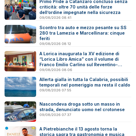
Primo Pride a Catanzaro concluso senza
criticità: oltre 70 unità delle forze
dell’ordine impegnate nella sicurezza
09/08/2026 08:41
Scontro tra auto e mezzo pesante su SS
280 tra Lamezia e Marcellinara: cinque
feriti
09/08/2026 08:12
A Lorica inaugurata la XV edizione di
“Lorica Libro Amica” con il volume di
Franco Emilio Carlino sul Reventino-
Savuto
09/08/2026 08:06
Allerta gialla in tutta la Calabria, possibili
temporali nel pomeriggio ma resta il caldo
09/08/2026 07:55
Nascondeva droga sotto un masso in
strada, denunciato uomo nel crotonese
09/08/2026 07:37
A Pietrebianche il 13 agosto torna la
storica sagra tra gastronomia e musica