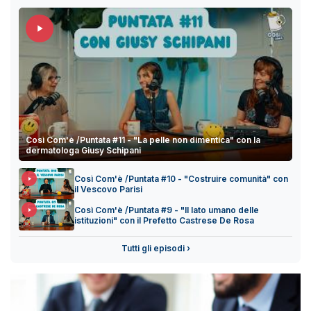
Così Com'è /Puntata #11 - "La pelle non dimentica" con la
dermatologa Giusy Schipani
Così Com'è /Puntata #10 - "Costruire comunità" con
il Vescovo Parisi
Così Com'è /Puntata #9 - "Il lato umano delle
istituzioni" con il Prefetto Castrese De Rosa
Tutti gli episodi ›