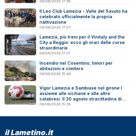
06/08/2026 17:38
Il Leo Club Lamezia - Valle del Savuto ha
celebrato ufficialmente la propria
riattivazione
06/08/2026 17:07
Lamezia, più treni per il Vinitaly and the
City a Reggio: ecco gli orari delle corse
straordinarie
06/08/2026 17:01
Incendio nel Cosentino, timori per
abitazioni e cimitero
06/08/2026 15:46
Vigor Lamezia e Sambiase nel girone I
assieme alle siciliane e alle altre
calabresi. Il 30 agosto stracittadina di
Coppa Italia
06/08/2026 15:38
il Lametino.it