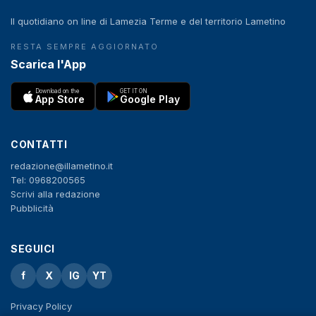
Il quotidiano on line di Lamezia Terme e del territorio Lametino
RESTA SEMPRE AGGIORNATO
Scarica l'App
Download on the
GET IT ON
App Store
Google Play
CONTATTI
redazione@illametino.it
Tel: 0968200565
Scrivi alla redazione
Pubblicità
SEGUICI
f
X
IG
YT
Privacy Policy