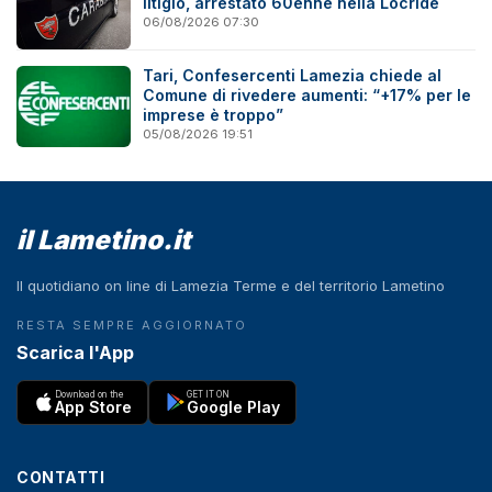
litigio, arrestato 60enne nella Locride
06/08/2026 07:30
Tari, Confesercenti Lamezia chiede al
Comune di rivedere aumenti: “+17% per le
imprese è troppo”
05/08/2026 19:51
il Lametino.it
Il quotidiano on line di Lamezia Terme e del territorio Lametino
RESTA SEMPRE AGGIORNATO
Scarica l'App
Download on the
GET IT ON
App Store
Google Play
CONTATTI