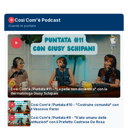
Così Com'è Podcast
Guarda le puntate
Così Com'è /Puntata #11 - "La pelle non dimentica" con la
dermatologa Giusy Schipani
Così Com'è /Puntata #10 - "Costruire comunità" con
il Vescovo Parisi
Così Com'è /Puntata #9 - "Il lato umano delle
istituzioni" con il Prefetto Castrese De Rosa