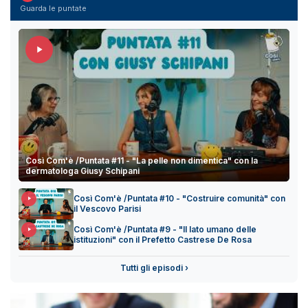
Guarda le puntate
Così Com'è /Puntata #11 - "La pelle non dimentica" con la
dermatologa Giusy Schipani
Così Com'è /Puntata #10 - "Costruire comunità" con
il Vescovo Parisi
Così Com'è /Puntata #9 - "Il lato umano delle
istituzioni" con il Prefetto Castrese De Rosa
Tutti gli episodi ›