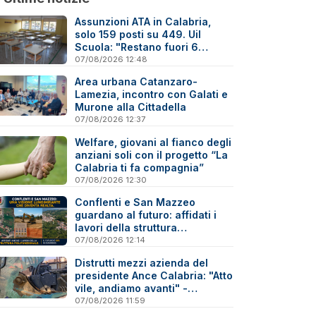
Assunzioni ATA in Calabria,
solo 159 posti su 449. Uil
Scuola: "Restano fuori 6
precari su 10"
07/08/2026 12:48
Area urbana Catanzaro-
Lamezia, incontro con Galati e
Murone alla Cittadella
07/08/2026 12:37
Welfare, giovani al fianco degli
anziani soli con il progetto “La
Calabria ti fa compagnia”
07/08/2026 12:30
Conflenti e San Mazzeo
guardano al futuro: affidati i
lavori della struttura
polifunzionale
07/08/2026 12:14
Distrutti mezzi azienda del
presidente Ance Calabria: "Atto
vile, andiamo avanti" -
Reazioni
07/08/2026 11:59