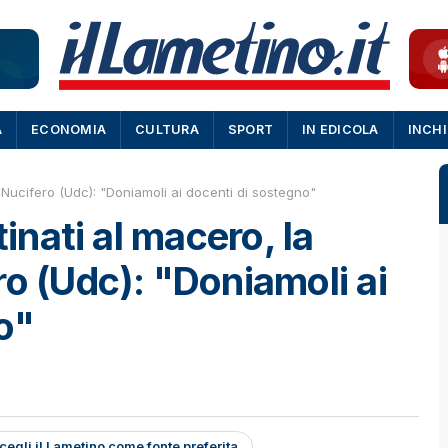
A
ECONOMIA
CULTURA
SPORT
IN EDICOLA
INCH
i Nucifero (Udc): "Doniamoli ai docenti di sostegno"
tinati al macero, la
ro (Udc): "Doniamoli ai
o"
cegli il Lametino come fonte preferita