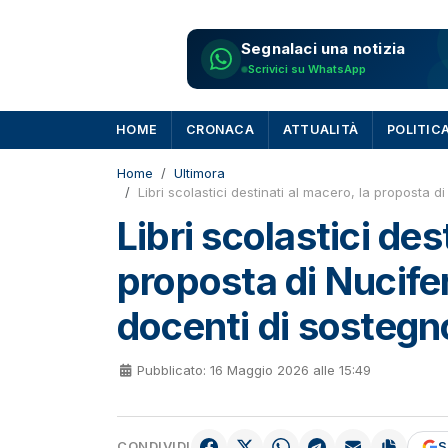
Segnalaci una notizia
Scrivici su WhatsApp
HOME
CRONACA
ATTUALITÀ
POLITIC
Home
Ultimora
Libri scolastici destinati al macero, la proposta d
Libri scolastici des
proposta di Nucife
docenti di sostegn
Pubblicato: 16 Maggio 2026 alle 15:49
CONDIVIDI
S