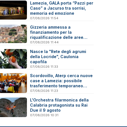
Lamezia, GALA porta “Pazzi per
Caso” a Jacurso tra sorrisi,
memoria ed emozione
07/08/2026 11:54
Gizzeria ammessa a
finanziamento per la
riqualificazione delle aree
degradate
07/08/2026 11:44
Nasce la "Rete degli agrumi
della Locride", Caulonia
capofila
07/08/2026 11:33
Scordovillo, Aterp cerca nuove
case a Lamezia: possibile
trasferimento temporaneo
nell’hinterland per alcune
07/08/2026 11:23
famiglie
L'Orchestra filarmonica della
Calabria protagonista su Rai
Due il 9 agosto
07/08/2026 10:31