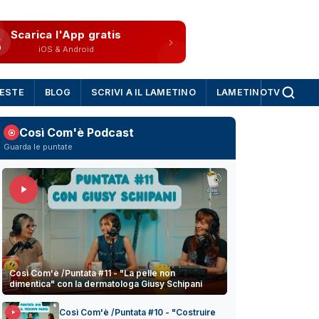
Scarica l'App gratis
iOS & Android
IESTE
BLOG
SCRIVI A IL LAMETINO
LAMETINOTV
Così Com'è Podcast
Guarda le puntate
Così Com'è /Puntata #11 - "La pelle non
dimentica" con la dermatologa Giusy Schipani
Così Com'è /Puntata #10 - "Costruire