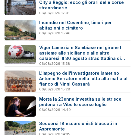
City a Reggio: ecco gli orari delle corse
straordinarie
06/08/2026 17:01
Incendio nel Cosentino, timori per
abitazioni e cimitero
06/08/2026 15:46
Vigor Lamezia e Sambiase nel girone I
assieme alle siciliane e alle altre
calabresi. Il 30 agosto stracittadina di
Coppa Italia
06/08/2026 15:38
L'impegno dell'investigatore lametino
Antonio Serratore nella lotta alla mafia al
fianco di Ninni Cassarà
06/08/2026 15:28
Morta la 23enne investita sulle strisce
pedonali a Vibo lo scorso luglio
06/08/2026 14:49
Soccorsi 18 escursionisti bloccati in
Aspromonte
06/08/2026 14:35