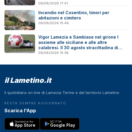
06/08/2026 17:01
Incendio nel Cosentino, timori per
abitazioni e cimitero
06/08/2026 15:46
Vigor Lamezia e Sambiase nel girone I
assieme alle siciliane e alle altre
calabresi. Il 30 agosto stracittadina di
Coppa Italia
06/08/2026 15:38
il Lametino.it
Il quotidiano on line di Lamezia Terme e del territorio Lametino
RESTA SEMPRE AGGIORNATO
Scarica l'App
Download on the
GET IT ON
App Store
Google Play