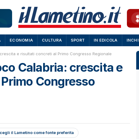
A
ECONOMIA
CULTURA
SPORT
IN EDICOLA
INCH
 crescita e risultati concreti al Primo Congresso Regionale
oco Calabria: crescita e
al Primo Congresso
cegli il Lametino come fonte preferita