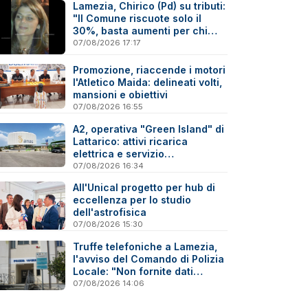
Lamezia, Chirico (Pd) su tributi:
"Il Comune riscuote solo il
30%, basta aumenti per chi
paga"
07/08/2026 17:17
Promozione, riaccende i motori
l'Atletico Maida: delineati volti,
mansioni e obiettivi
07/08/2026 16:55
A2, operativa "Green Island" di
Lattarico: attivi ricarica
elettrica e servizio
sperimentale di soccorso
07/08/2026 16:34
sanitario
All'Unical progetto per hub di
eccellenza per lo studio
dell'astrofisica
07/08/2026 15:30
Truffe telefoniche a Lamezia,
l'avviso del Comando di Polizia
Locale: "Non fornite dati
personali"
07/08/2026 14:06