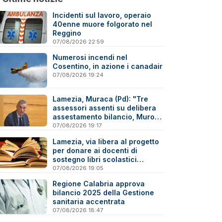
Incidenti sul lavoro, operaio
40enne muore folgorato nel
Reggino
07/08/2026 22:59
Numerosi incendi nel
Cosentino, in azione i canadair
07/08/2026 19:24
Lamezia, Muraca (Pd): "Tre
assessori assenti su delibera
assestamento bilancio, Murone
in difficoltà"
07/08/2026 19:17
Lamezia, via libera al progetto
per donare ai docenti di
sostegno libri scolastici
destinati al macero
07/08/2026 19:05
Regione Calabria approva
bilancio 2025 della Gestione
sanitaria accentrata
07/08/2026 18:47