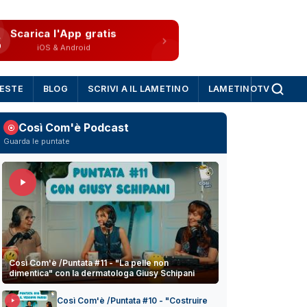
Scarica l'App gratis
iOS & Android
IESTE
BLOG
SCRIVI A IL LAMETINO
LAMETINOTV
Così Com'è Podcast
Guarda le puntate
Così Com'è /Puntata #11 - "La pelle non
dimentica" con la dermatologa Giusy Schipani
Così Com'è /Puntata #10 - "Costruire