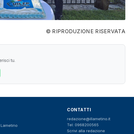
© RIPRODUZIONE RISERVATA
risci tu.
CONTATTI
redazione@illametino.it
Tel: 0968200565
o Lametino
Scrivi alla redazione