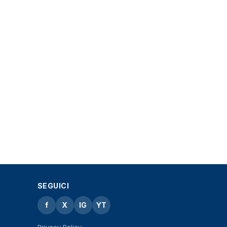
SEGUICI
f
X
IG
YT
Privacy Policy