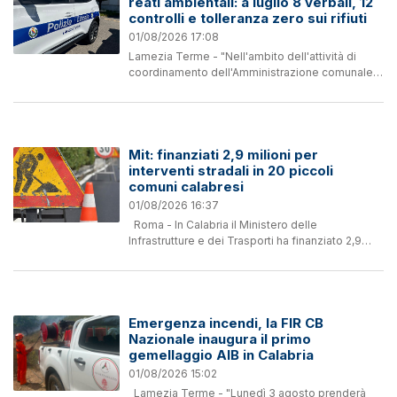
reati ambientali: a luglio 8 verbali, 12
controlli e tolleranza zero sui rifiuti
01/08/2026 17:08
Lamezia Terme - "Nell'ambito dell'attività di
coordinamento dell'Amministrazione comunale,
e con il Sindaco Mario Murone informato sugli
indirizzi operativi, si è svolta ieri una riunione...
Mit: finanziati 2,9 milioni per
interventi stradali in 20 piccoli
comuni calabresi
01/08/2026 16:37
Roma - In Calabria il Ministero delle
Infrastrutture e dei Trasporti ha finanziato 2,9
milioni di euro. In un comunicato è specificato "la
misura riguarda lo scorrimento della graduatoria
2025...
Emergenza incendi, la FIR CB
Nazionale inaugura il primo
gemellaggio AIB in Calabria
01/08/2026 15:02
Lamezia Terme - "Lunedì 3 agosto prenderà