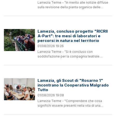
Lamezia Terme - "In merito alle notizie diffuse
sulla revisione della pianta organica delle
farmacie, l’Amministrazione Comunale ritiene
doveroso fare chiarezza verso tutti i cittadini,
così da...
Lamezia, concluso progetto "RICRII
A-Part": tre mesi di laboratori e
percorsi in natura nel territorio
01/08/2026 19:26
Lamezia Terme - "Si è concluso con
soddisfazione per la compagnia teatrale
lametina, Scenari Visibili, il progetto RICRII A-
Part “Attraverso Me”, un percorso che da maggio
a...
Lamezia, gli Scout di "Rosarno 1"
incontrano la Cooperativa Malgrado
Tutto
01/08/2026 19:08
Lamezia Terme - "Comprendere che cosa
significhi essere presenti nella vita di una
comunità e trasformare la solidarietà in azioni
concrete. È questo il senso della giornata che si