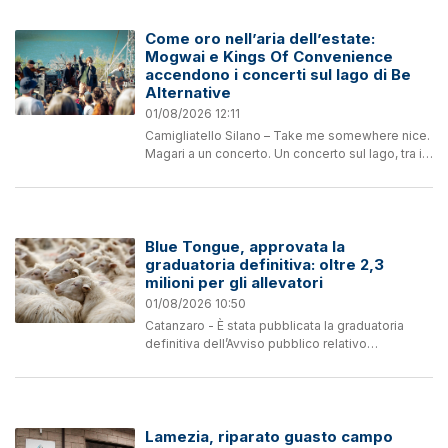
Come oro nell’aria dell’estate:
Mogwai e Kings Of Convenience
accendono i concerti sul lago di Be
Alternative
01/08/2026 12:11
Camigliatello Silano – Take me somewhere nice.
Magari a un concerto. Un concerto sul lago, tra i
boschi della Sila, ormai locus amoenus elettivo
di un festival divenuto, tra musica e natura, un...
Blue Tongue, approvata la
graduatoria definitiva: oltre 2,3
milioni per gli allevatori
01/08/2026 10:50
Catanzaro - È stata pubblicata la graduatoria
definitiva dell’Avviso pubblico relativo
all’intervento SRD06 del CSR Calabria relativo
agli investimenti per il ripristino del potenziale
produttivo...
Lamezia, riparato guasto campo