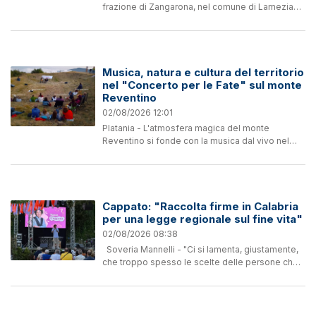
frazione di Zangarona, nel comune di Lamezia
Terme, ha ospitato la terza edizione de I Solchi
del Tempo, iniziativa culturale ideata e curata da
Giuseppe...
Musica, natura e cultura del territorio
nel "Concerto per le Fate" sul monte
Reventino
02/08/2026 12:01
Platania - L'atmosfera magica del monte
Reventino si fonde con la musica dal vivo nel
tradizionale "Concerto per le Fate", realizzato
nella cornice naturale della Fossa da Gghiasa
nell'ambito della...
Cappato: "Raccolta firme in Calabria
per una legge regionale sul fine vita"
02/08/2026 08:38
Soveria Mannelli - "Ci si lamenta, giustamente,
che troppo spesso le scelte delle persone che
soffrono non vengono rispettate alla fine della
loro vita. Lamentarsi però non basta. Noi
vogliamo...