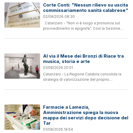
Corte Conti: "Nessun rilievo su uscita
commissariamento sanità calabrese"
02/08/2026 08:30
Catanzaro - "Non vi è luogo a pronuncia sul
provvedimento in epigrafe". Così la Sezione
centrale del controllo di legittimità sugli atti del
governo e delle amministrazioni dello Stato
della...
Al via il Mese dei Bronzi di Riace tra
musica, storia e arte
01/08/2026 20:01
Catanzaro - La Regione Calabria consolida la
strategia di valorizzazione del proprio
patrimonio culturale attraverso il "Mese dei
Bronzi di Riace", istituito con la Legge Regionale
n. 19/2023, con...
Farmacie a Lamezia,
Amministrazione spiega la nuova
mappa dei servizi dopo decisione del
Tar
01/08/2026 19:54