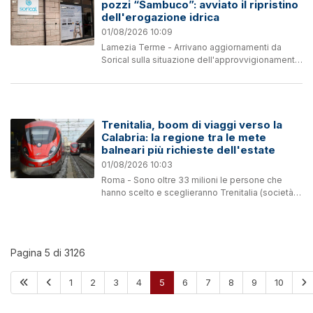
pozzi “Sambuco”: avviato il ripristino
dell'erogazione idrica
01/08/2026 10:09
Lamezia Terme - Arrivano aggiornamenti da
Sorical sulla situazione dell'approvvigionamento
idrico a Lamezia Terme, dopo i disagi registrati
nelle scorse ore a causa dei guasti agli impianti
del campo...
Trenitalia, boom di viaggi verso la
Calabria: la regione tra le mete
balneari più richieste dell'estate
01/08/2026 10:03
Roma - Sono oltre 33 milioni le persone che
hanno scelto e sceglieranno Trenitalia (società
del Gruppo Fs) per i loro viaggi durante l'estate.
Lo annuncia la società di trasporti ferroviari nel...
Pagina 5 di 3126
1
2
3
4
5
6
7
8
9
10