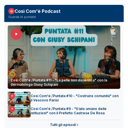
Così Com'è Podcast
Guarda le puntate
Così Com'è /Puntata #11 - "La pelle non dimentica" con la
dermatologa Giusy Schipani
Così Com'è /Puntata #10 - "Costruire comunità" con
il Vescovo Parisi
Così Com'è /Puntata #9 - "Il lato umano delle
istituzioni" con il Prefetto Castrese De Rosa
Tutti gli episodi ›