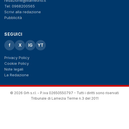
redazione@illametino.it
Tel: 0968200565
Scrivi alla redazione
Pubblicità
SEGUICI
f
X
IG
YT
Privacy Policy
Cookie Policy
Note legali
La Redazione
© 2026 Grh s.r.l. - P.iva 02650550797 - Tutti i diritti sono riservati
Tribunale di Lamezia Terme n.3 del 2011