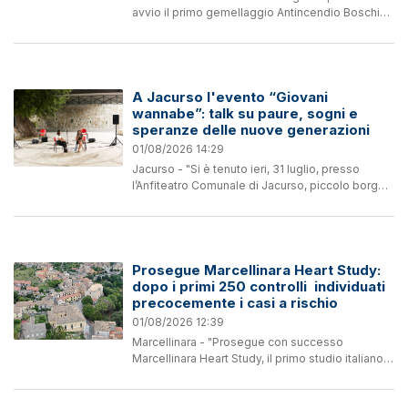
avvio il primo gemellaggio Antincendio Boschivo
(AIB) della FIR CB Nazionale, attivata dal
Dipartimento Nazionale di Protezione Civile,
con...
A Jacurso l'evento “Giovani
wannabe”: talk su paure, sogni e
speranze delle nuove generazioni
01/08/2026 14:29
Jacurso - "Si è tenuto ieri, 31 luglio, presso
l’Anfiteatro Comunale di Jacurso, piccolo borgo
dell’hinterland lametino, l’evento “Giovani
wannabe: paure, sogni e speranze delle nuove
generazioni”,...
Prosegue Marcellinara Heart Study:
dopo i primi 250 controlli individuati
precocemente i casi a rischio
01/08/2026 12:39
Marcellinara - "Prosegue con successo
Marcellinara Heart Study, il primo studio italiano
che applica l'intelligenza artificiale
all'elettrocardiogramma per individuare
precocemente il rischio di...