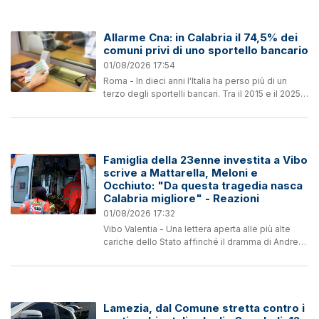
è svolta ieri,...
Allarme Cna: in Calabria il 74,5% dei
comuni privi di uno sportello bancario
01/08/2026 17:54
Roma - In dieci anni l'Italia ha perso più di un
terzo degli sportelli bancari. Tra il 2015 e il 2025
la rete è scesa da 30.258 a circa 19.140 filiali:
oltre 11mila presìdi in meno, con una...
Famiglia della 23enne investita a Vibo
scrive a Mattarella, Meloni e
Occhiuto: "Da questa tragedia nasca
Calabria migliore" - Reazioni
01/08/2026 17:32
Vibo Valentia - Una lettera aperta alle più alte
cariche dello Stato affinché il dramma di Andrea
non resti soltanto una vicenda personale, ma
diventi il punto di partenza per un cambiamento
concreto...
Lamezia, dal Comune stretta contro i